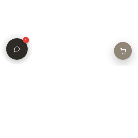
© 2026 Grace Natural Beauty.
Todos los derechos reservados.
Registro Social: Grace Natural Beauty AG · Baarerstrasse 23, CH-6300 Zug,
Suiza
1
Sede administrativa y logística: Jr. Independencia Cdra 4, Zaragoza –
Moyobamba, Perú