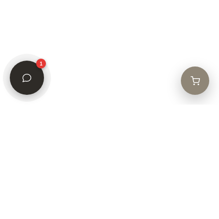
© 2026 Grace Natural Beauty.
Todos los derechos reservados.
Registro Social: Grace Natural Beauty AG · Baarerstrasse 23, CH-6300 Zug,
Suiza
1
Sede administrativa y logística: Jr. Independencia Cdra 4, Zaragoza –
Moyobamba, Perú