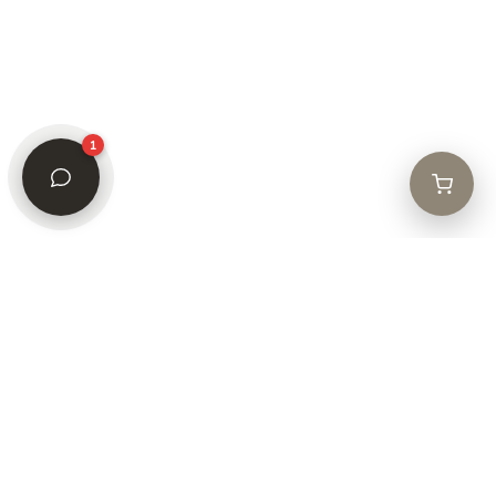
© 2026 Grace Natural Beauty.
Todos los derechos reservados.
Registro Social: Grace Natural Beauty AG · Baarerstrasse 23, CH-6300 Zug,
Suiza
1
Sede administrativa y logística: Jr. Independencia Cdra 4, Zaragoza –
Moyobamba, Perú